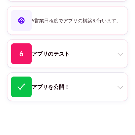
Google Play Console
App Store Connect
5営業日程度でアプリの構築を行います。
の各ストアにてユーザー登録をいただ
きます。
また、各ストアにLunarisをユーザー
6
アプリのテスト
招待いただきます。
構築されたアプリをテストバージョン
Google Play Console - ユーザーの追加
で検証いただきます。
と権限の管理
アプリを公開！
App Store Connect - アクセス権の編集
ストア上にアプリを公開し、インスト
ール可能となります。