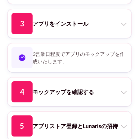
アプリアイコン
スプラッシュスクリーン用の背景画
3
像
アプリをインストール
ブランドロゴ
こちらのリンク
ログインブロック用の背景画像
からアプリをインストールいただけま
3営業日程度でアプリのモックアップを作
こちらのリンク
す。
成いたします。
から推奨サイズなどの詳細をご確認く
ださい。
4
モックアップを確認する
作成したモックアップをご確認いただ
き、ご希望に応じて微調整をいたしま
5
す。
アプリストア登録とLunarisの招待